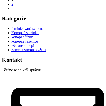
1
2
Kategorie
feminizovaná semena
Konopná semínka
konopné řízky
konopné sazenice
léčebné konopí
Semena samonakvétací
Kontakt
Těšíme se na Vaši zprávu!