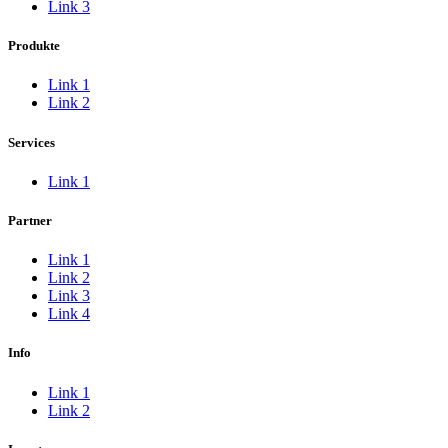
Link 3
Produkte
Link 1
Link 2
Services
Link 1
Partner
Link 1
Link 2
Link 3
Link 4
Info
Link 1
Link 2