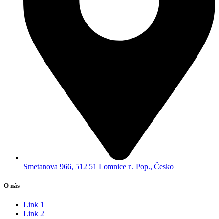
Smetanova 966, 512 51 Lomnice n. Pop., Česko
O nás
Link 1
Link 2