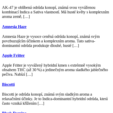
AK-47 je oblíbená odrůda konopí, známá svou vyváženou
kombinací Indica a Sativa vlastností. Má husté květy s komplexním
aroma země, […]
Amnesia Haze
Amnesia Haze je vysoce ceněná odrůda konopí, známá svým
povzbuzujícím účinkem a komplexním aroma. Tato sativa-
dominantní odrůda produkuje dlouhé, husté […]
Apple Fritter
Apple Fritter je vyvážený hybridní kmen s extrémně vysokým
obsahem THC (až 30 %) a jedinečným aroma sladkého jablečného
pečiva. Nabízí […]
Biscotti
Biscotti je odrůda konopí, známá svým sladkým aroma a
relaxačními účinky. Je to Indica-dominantní hybridní odrůda, která
často vzniká křížením […]