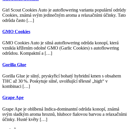
Girl Scout Cookies Auto je autoflowering varianta populární odrůdy
Cookies, známá svým jedinečným aroma a relaxačními účinky. Tato
odrůda často […]
GMO Cookies
GMO Cookies Auto je silná autoflowering odrůda konopí, která
vznikla křížením odolné GMO (Garlic Cookies) s autoflowering
odrůdou. Kompaktní a […]
Gorilla Glue
Gorilla Glue je silný, pryskyřicí bohatý hybridní kmen s obsahem
THC až 30 %. Poskytuje silné, uvolňující tělesné „high“ v
kombinaci […]
Grape Ape
Grape Ape je oblíbená Indica-dominantní odrůda konopí, známá
svým sladkým aroma hroznů, hluboce fialovou barvou a relaxačními
účinky. Husté květy […]