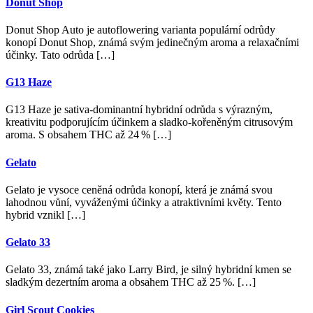
Donut Shop
Donut Shop Auto je autoflowering varianta populární odrůdy
konopí Donut Shop, známá svým jedinečným aroma a relaxačními
účinky. Tato odrůda […]
G13 Haze
G13 Haze je sativa-dominantní hybridní odrůda s výrazným,
kreativitu podporujícím účinkem a sladko-kořeněným citrusovým
aroma. S obsahem THC až 24 % […]
Gelato
Gelato je vysoce ceněná odrůda konopí, která je známá svou
lahodnou vůní, vyváženými účinky a atraktivními květy. Tento
hybrid vznikl […]
Gelato 33
Gelato 33, známá také jako Larry Bird, je silný hybridní kmen se
sladkým dezertním aroma a obsahem THC až 25 %. […]
Girl Scout Cookies