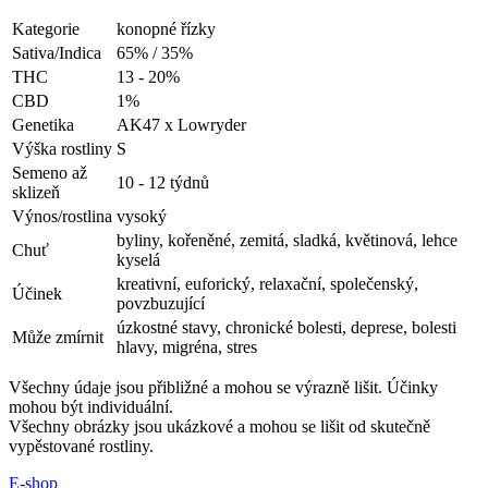
Kategorie
konopné řízky
Sativa/Indica
65% / 35%
THC
13 - 20%
CBD
1%
Genetika
AK47 x Lowryder
Výška rostliny
S
Semeno až
10 - 12 týdnů
sklizeň
Výnos/rostlina
vysoký
byliny, kořeněné, zemitá, sladká, květinová, lehce
Chuť
kyselá
kreativní, euforický, relaxační, společenský,
Účinek
povzbuzující
úzkostné stavy, chronické bolesti, deprese, bolesti
Může zmírnit
hlavy, migréna, stres
Všechny údaje jsou přibližné a mohou se výrazně lišit. Účinky
mohou být individuální.
Všechny obrázky jsou ukázkové a mohou se lišit od skutečně
vypěstované rostliny.
E-shop