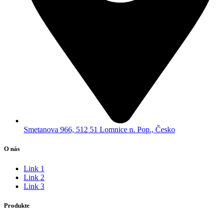
Smetanova 966, 512 51 Lomnice n. Pop., Česko
O nás
Link 1
Link 2
Link 3
Produkte