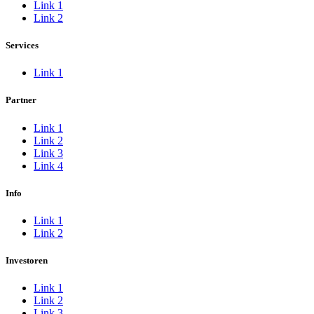
Link 1
Link 2
Services
Link 1
Partner
Link 1
Link 2
Link 3
Link 4
Info
Link 1
Link 2
Investoren
Link 1
Link 2
Link 3