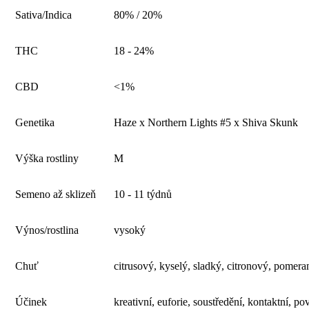
Sativa/Indica
80% / 20%
THC
18 - 24%
CBD
<1%
Genetika
Haze x Northern Lights #5 x Shiva Skunk
Výška rostliny
M
Semeno až sklizeň
10 - 11 týdnů
Výnos/rostlina
vysoký
Chuť
citrusový, kyselý, sladký, citronový, pomera
Účinek
kreativní, euforie, soustředění, kontaktní, po