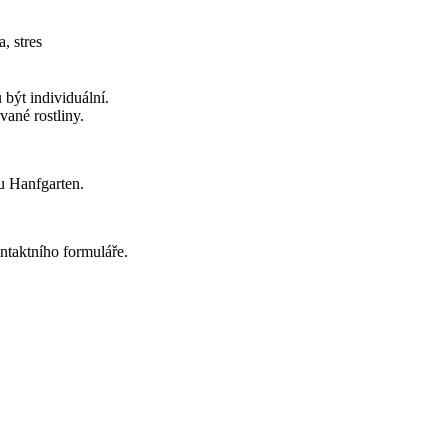
, stres
být individuální.
ané rostliny.
u Hanfgarten.
ntaktního formuláře.