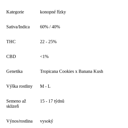
Kategorie
konopné řízky
Sativa/Indica
60% / 40%
THC
22 - 25%
CBD
<1%
Genetika
Tropicana Cookies x Banana Kush
Výška rostliny
M - L
Semeno až
15 - 17 týdnů
sklizeň
Výnos/rostlina
vysoký