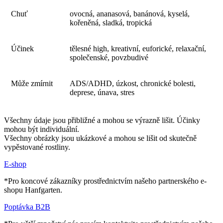
Chuť
ovocná, ananasová, banánová, kyselá,
kořeněná, sladká, tropická
Účinek
tělesné high, kreativní, euforické, relaxační,
společenské, povzbudivé
Může zmírnit
ADS/ADHD, úzkost, chronické bolesti,
deprese, únava, stres
Všechny údaje jsou přibližné a mohou se výrazně lišit. Účinky
mohou být individuální.
Všechny obrázky jsou ukázkové a mohou se lišit od skutečně
vypěstované rostliny.
E-shop
*Pro koncové zákazníky prostřednictvím našeho partnerského e-
shopu Hanfgarten.
Poptávka B2B