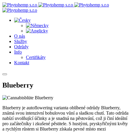
O nás
Služby
Odrůdy
Info
Certifikáty
Kontakt
Blueberry
Blueberry je autoflowering varianta oblíbené odrůdy Blueberry,
známá svou intenzivní bobulovou vůní a sladkou chutí. Tato odrůda
nabízí uvolňující účinky a je snadná na pěstování, což ji činí ideální
pro začátečníky i zkušené pěstitele. S hustými, pryskyřičnými květy
a rychlým růstem si Blueberry získala pevné místo mezi