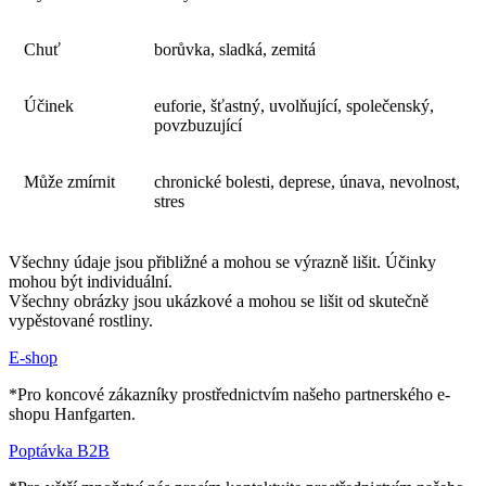
Chuť
borůvka, sladká, zemitá
Účinek
euforie, šťastný, uvolňující, společenský,
povzbuzující
Může zmírnit
chronické bolesti, deprese, únava, nevolnost,
stres
Všechny údaje jsou přibližné a mohou se výrazně lišit. Účinky
mohou být individuální.
Všechny obrázky jsou ukázkové a mohou se lišit od skutečně
vypěstované rostliny.
E-shop
*Pro koncové zákazníky prostřednictvím našeho partnerského e-
shopu Hanfgarten.
Poptávka B2B