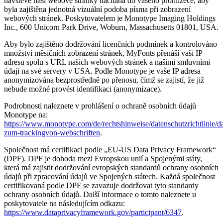
návštěvě naší webové stránky načítána do vašeho prohlížeče, aby
byla zajištěna jednotná vizuální podoba písma při zobrazení
webových stránek. Poskytovatelem je Monotype Imaging Holdings
Inc., 600 Unicorn Park Drive, Woburn, Massachusetts 01801, USA.
Aby bylo zajištěno dodržování licenčních podmínek a kontrolováno
množství měsíčních zobrazení stránek, MyFonts přenáší vaši IP
adresu spolu s URL našich webových stránek a našimi smluvními
údaji na své servery v USA. Podle Monotype je vaše IP adresa
anonymizována bezprostředně po přenosu, čímž se zajistí, že již
nebude možné provést identifikaci (anonymizace).
Podrobnosti naleznete v prohlášení o ochraně osobních údajů
Monotype na:
https://www.monotype.com/de/rechtshinweise/datenschutzrichtlinie/dat
zum-trackingvon-webschriften
.
Společnost má certifikaci podle „EU-US Data Privacy Framework“
(DPF). DPF je dohoda mezi Evropskou unií a Spojenými státy,
která má zajistit dodržování evropských standardů ochrany osobních
údajů při zpracování údajů ve Spojených státech. Každá společnost
certifikovaná podle DPF se zavazuje dodržovat tyto standardy
ochrany osobních údajů. Další informace o tomto naleznete u
poskytovatele na následujícím odkazu:
https://www.dataprivacyframework.gov/participant/6347
.