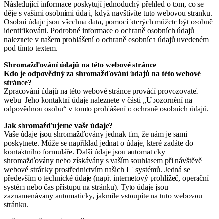
Následující informace poskytují jednoduchý přehled o tom, co se
děje s vašimi osobními údaji, když navštívíte tuto webovou stránku.
Osobní údaje jsou všechna data, pomocí kterých můžete být osobně
identifikováni. Podrobné informace o ochraně osobních údajů
naleznete v našem prohlášení o ochraně osobních údajů uvedeném
pod tímto textem.
Shromažďování údajů na této webové stránce
Kdo je odpovědný za shromažďování údajů na této webové
stránce?
Zpracování údajů na této webové stránce provádí provozovatel
webu. Jeho kontaktní údaje naleznete v části „Upozornění na
odpovědnou osobu“ v tomto prohlášení o ochraně osobních údajů.
Jak shromažďujeme vaše údaje?
Vaše údaje jsou shromažďovány jednak tím, že nám je sami
poskytnete. Může se například jednat o údaje, které zadáte do
kontaktního formuláře. Další údaje jsou automaticky
shromažďovány nebo získávány s vaším souhlasem při návštěvě
webové stránky prostřednictvím našich IT systémů. Jedná se
především o technické údaje (např. internetový prohlížeč, operační
systém nebo čas přístupu na stránku). Tyto údaje jsou
zaznamenávány automaticky, jakmile vstoupíte na tuto webovou
stránku.