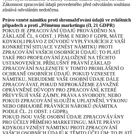
Zákonnost zpracování údajů provedeného před odvoláním souhlasu
zůstává odvoláním nedotčena.
Právo vznést námitku proti shromažďování údajů ve zvláštních
případech a proti
„Přímému marketingu (čl. 21 GDPR)
POKUD JE ZPRACOVÁNÍ ÚDAJŮ PROVÁDĚNO NA
ZÁKLADĚ ČL. 6 ODST. 1 PÍSM. E NEBO F GDPR, MÁTE
KDYKOLI PRÁVO Z DŮVODŮ VYPLÝVAJÍCÍCH Z VAŠÍ
KONKRÉTNÍ SITUACE VZNÉST NÁMITKU PROTI
ZPRACOVÁNÍ VAŠICH OSOBNÍCH ÚDAJŮ; TO PLATÍ
TAKÉ PRO PROFILOVÁNÍ ZALOŽENÉ NA TĚCHTO
USTANOVENÍCH. PŘÍSLUŠNÝ PRÁVNÍ ZÁKLAD
ZPRACOVÁNÍ NALEZNETE V TOMTO PROHLÁŠENÍ O
OCHRANĚ OSOBNÍCH ÚDAJŮ. POKUD VZNESETE
NÁMITKU, NEBUDEME VAŠE OSOBNÍ ÚDAJE DÁLE
ZPRACOVÁVAT, POKUD NEPROKÁŽEME ZÁVAŽNÉ
OPRÁVNĚNÉ DŮVODY PRO ZPRACOVÁNÍ, KTERÉ
PŘEVYŠUJÍ VAŠE ZÁJMY, PRÁVA A SVOBODY, NEBO
POKUD ZPRACOVÁNÍ SLOUŽÍ K UPLATNĚNÍ, VÝKONU
NEBO OBHAJOBĚ PRÁVNÍCH NÁROKŮ (NÁMITKA
PODLE ČL. 21 ODST. 1 GDPR).
POKUD JSOU VAŠE OSOBNÍ ÚDAJE ZPRACOVÁVÁNY
PRO ÚČELY PŘÍMÉHO MARKETINGU, MÁTE PRÁVO
KDYKOLI VZNÉST NÁMITKU PROTI ZPRACOVÁNÍ
VAŠICH OSOBNÍCH ÚDAJŮ K TĚMTO ÚČELŮM; TO PLATÍ