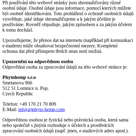
Při používání této webové stránky jsou shromažďovány různé
osobní údaje. Osobní údaje jsou informace, pomocí kterých můžete
být osobně identifikováni. Toto prohlášení o ochraně osobních údajů
vysvětluje, jaké údaje shromažďujeme a k jakým účelům je
používáme. Rovněž objasňuje, jakým způsobem a za jakým účelem
k tomu dochází.
Upozorňujeme, že přenos dat na internetu (například při komunikaci
e-mailem) může obsahovat bezpečnostní mezery. Kompletní
ochrana dat před přístupem třetích stran není možná.
Upozornění na odpovědnou osobu
Odpovědná osoba za zpracování údajů na této webové stránce je:
Phytohemp s.r.o
Smetanova 966
512 51 Lomnice n. Pop.
Czech Republic
Telefon: +49 170 21 70 809
E-Mail:
info(at)phyto-hemp.com
Odpovědnou osobou je fyzická nebo právnická osoba, která sama
nebo společně s jinými rozhoduje o účelech a prostředcích
zpracování osobních údajů (např. jmen, e-mailových adres apod.).