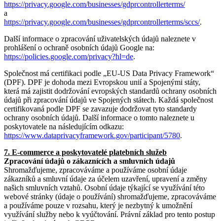
https://privacy.google.com/businesses/gdprcontrollerterms/
a
https://privacy.google.com/businesses/gdprcontrollerterms/sccs/
.
Další informace o zpracování uživatelských údajů naleznete v
prohlášení o ochraně osobních údajů Google na:
https://policies.google.com/privacy?hl=de
.
Společnost má certifikaci podle „EU-US Data Privacy Framework“
(DPF). DPF je dohoda mezi Evropskou unií a Spojenými státy,
která má zajistit dodržování evropských standardů ochrany osobních
údajů při zpracování údajů ve Spojených státech. Každá společnost
certifikovaná podle DPF se zavazuje dodržovat tyto standardy
ochrany osobních údajů. Další informace o tomto naleznete u
poskytovatele na následujícím odkazu:
https://www.dataprivacyframework.gov/participant/5780
.
7. E-commerce a poskytovatelé platebních služeb
Zpracování údajů o zákaznících a smluvních údajů
Shromažďujeme, zpracováváme a používáme osobní údaje
zákazníků a smluvní údaje za účelem uzavření, upravení a změny
našich smluvních vztahů. Osobní údaje týkající se využívání této
webové stránky (údaje o používání) shromažďujeme, zpracováváme
a používáme pouze v rozsahu, který je nezbytný k umožnění
využívání služby nebo k vyúčtování. Právní základ pro tento postup