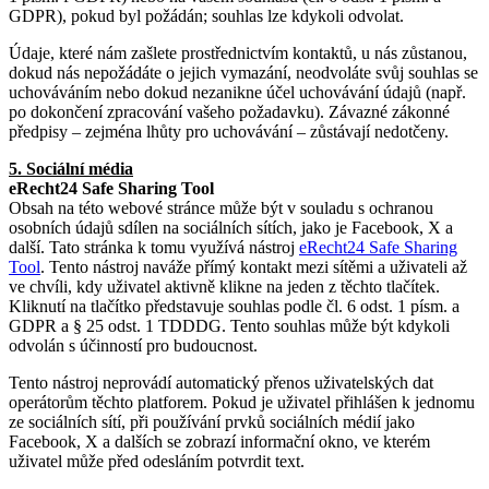
GDPR), pokud byl požádán; souhlas lze kdykoli odvolat.
Údaje, které nám zašlete prostřednictvím kontaktů, u nás zůstanou,
dokud nás nepožádáte o jejich vymazání, neodvoláte svůj souhlas se
uchováváním nebo dokud nezanikne účel uchovávání údajů (např.
po dokončení zpracování vašeho požadavku). Závazné zákonné
předpisy – zejména lhůty pro uchovávání – zůstávají nedotčeny.
5. Sociální média
eRecht24 Safe Sharing Tool
Obsah na této webové stránce může být v souladu s ochranou
osobních údajů sdílen na sociálních sítích, jako je Facebook, X a
další. Tato stránka k tomu využívá nástroj
eRecht24 Safe Sharing
Tool
. Tento nástroj naváže přímý kontakt mezi sítěmi a uživateli až
ve chvíli, kdy uživatel aktivně klikne na jeden z těchto tlačítek.
Kliknutí na tlačítko představuje souhlas podle čl. 6 odst. 1 písm. a
GDPR a § 25 odst. 1 TDDDG. Tento souhlas může být kdykoli
odvolán s účinností pro budoucnost.
Tento nástroj neprovádí automatický přenos uživatelských dat
operátorům těchto platforem. Pokud je uživatel přihlášen k jednomu
ze sociálních sítí, při používání prvků sociálních médií jako
Facebook, X a dalších se zobrazí informační okno, ve kterém
uživatel může před odesláním potvrdit text.