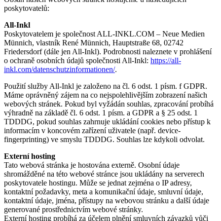
poskytovatelů:
All-Inkl
Poskytovatelem je společnost ALL-INKL.COM – Neue Medien
Münnich, vlastník René Münnich, Hauptstraße 68, 02742
Friedersdorf (dále jen All-Inkl). Podrobnosti naleznete v prohlášení
o ochraně osobních údajů společnosti All-Inkl:
https://all-
inkl.com/datenschutzinformationen/
.
Použití služby All-Inkl je založeno na čl. 6 odst. 1 písm. f GDPR.
Máme oprávněný zájem na co nejspolehlivějším zobrazení našich
webových stránek. Pokud byl vyžádán souhlas, zpracování probíhá
výhradně na základě čl. 6 odst. 1 písm. a GDPR a § 25 odst. 1
TDDDG, pokud souhlas zahrnuje ukládání cookies nebo přístup k
informacím v koncovém zařízení uživatele (např. device-
fingerprinting) ve smyslu TDDDG. Souhlas lze kdykoli odvolat.
Externí hosting
Tato webová stránka je hostována externě. Osobní údaje
shromážděné na této webové stránce jsou ukládány na serverech
poskytovatele hostingu. Může se jednat zejména o IP adresy,
kontaktní požadavky, meta a komunikační údaje, smluvní údaje,
kontaktní údaje, jména, přístupy na webovou stránku a další údaje
generované prostřednictvím webové stránky.
Externí hosting probíhá za účelem plnění smluvních závazků vůči