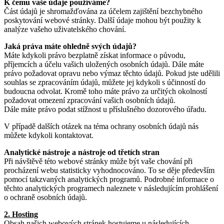
K čemu vaše údaje používáme?
Část údajů je shromažďována za účelem zajištění bezchybného
poskytování webové stránky. Další údaje mohou být použity k
analýze vašeho uživatelského chování.
Jaká práva máte ohledně svých údajů?
Máte kdykoli právo bezplatně získat informace o původu,
příjemcích a účelu vašich uložených osobních údajů. Dále máte
právo požadovat opravu nebo výmaz těchto údajů. Pokud jste udělili
souhlas se zpracováním údajů, můžete jej kdykoli s účinností do
budoucna odvolat. Kromě toho máte právo za určitých okolností
požadovat omezení zpracování vašich osobních údajů.
Dále máte právo podat stížnost u příslušného dozorového úřadu.
V případě dalších otázek na téma ochrany osobních údajů nás
můžete kdykoli kontaktovat.
Analytické nástroje a nástroje od třetích stran
Při návštěvě této webové stránky může být vaše chování při
procházení webu statisticky vyhodnocováno. To se děje především
pomocí takzvaných analytických programů. Podrobné informace o
těchto analytických programech naleznete v následujícím prohlášení
o ochraně osobních údajů.
2. Hosting
Obsah našich webových stránek hostujeme u následujících