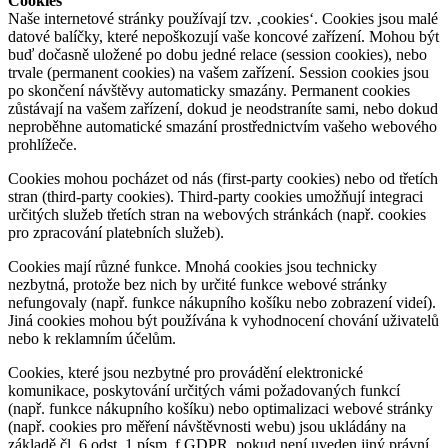
Cookies
Naše internetové stránky používají tzv. ‚cookies‘. Cookies jsou malé
datové balíčky, které nepoškozují vaše koncové zařízení. Mohou být
buď dočasně uložené po dobu jedné relace (session cookies), nebo
trvale (permanent cookies) na vašem zařízení. Session cookies jsou
po skončení návštěvy automaticky smazány. Permanent cookies
zůstávají na vašem zařízení, dokud je neodstraníte sami, nebo dokud
neproběhne automatické smazání prostřednictvím vašeho webového
prohlížeče.
Cookies mohou pocházet od nás (first-party cookies) nebo od třetích
stran (third-party cookies). Third-party cookies umožňují integraci
určitých služeb třetích stran na webových stránkách (např. cookies
pro zpracování platebních služeb).
Cookies mají různé funkce. Mnohá cookies jsou technicky
nezbytná, protože bez nich by určité funkce webové stránky
nefungovaly (např. funkce nákupního košíku nebo zobrazení videí).
Jiná cookies mohou být používána k vyhodnocení chování uživatelů
nebo k reklamním účelům.
Cookies, které jsou nezbytné pro provádění elektronické
komunikace, poskytování určitých vámi požadovaných funkcí
(např. funkce nákupního košíku) nebo optimalizaci webové stránky
(např. cookies pro měření návštěvnosti webu) jsou ukládány na
základě čl. 6 odst. 1 písm. f GDPR, pokud není uveden jiný právní