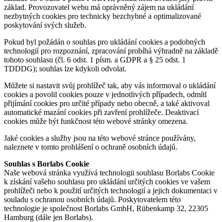
základ. Provozovatel webu má oprávněný zájem na ukládání
nezbytných cookies pro technicky bezchybné a optimalizované
poskytování svých služeb.
Pokud byl požádán o souhlas pro ukládání cookies a podobných
technologií pro rozpoznání, zpracování probíhá výhradně na základě
tohoto souhlasu (čl. 6 odst. 1 písm. a GDPR a § 25 odst. 1
TDDDG); souhlas lze kdykoli odvolat.
Můžete si nastavit svůj prohlížeč tak, aby vás informoval o ukládání
cookies a povolil cookies pouze v jednotlivých případech, odmítl
přijímání cookies pro určité případy nebo obecně, a také aktivoval
automatické mazání cookies při zavření prohlížeče. Deaktivací
cookies může být funkčnost této webové stránky omezena.
Jaké cookies a služby jsou na této webové stránce používány,
naleznete v tomto prohlášení o ochraně osobních údajů.
Souhlas s Borlabs Cookie
Naše webová stránka využívá technologii souhlasu Borlabs Cookie
k získání vašeho souhlasu pro ukládání určitých cookies ve vašem
prohlížeči nebo k použití určitých technologií a jejich dokumentaci v
souladu s ochranou osobních údajů. Poskytovatelem této
technologie je společnost Borlabs GmbH, Rübenkamp 32, 22305
Hamburg (dále jen Borlabs).