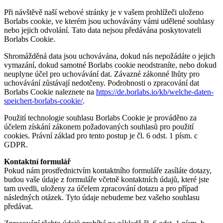
Při návštěvě naší webové stránky je v vašem prohlížeči uloženo
Borlabs cookie, ve kterém jsou uchovávány vámi udělené souhlasy
nebo jejich odvolání. Tato data nejsou předávána poskytovateli
Borlabs Cookie.
Shromážděná data jsou uchovávána, dokud nás nepožádáte o jejich
vymazání, dokud samotné Borlabs cookie neodstraníte, nebo dokud
neuplyne účel pro uchovávání dat. Závazné zákonné lhůty pro
uchovávání zůstávají nedotčeny. Podrobnosti o zpracování dat
Borlabs Cookie naleznete na
https://de.borlabs.io/kb/welche-daten-
speichert-borlabs-cookie/
.
Použití technologie souhlasu Borlabs Cookie je prováděno za
účelem získání zákonem požadovaných souhlasů pro použití
cookies. Právní základ pro tento postup je čl. 6 odst. 1 písm. c
GDPR.
Kontaktní formulář
Pokud nám prostřednictvím kontaktního formuláře zasíláte dotazy,
budou vaše údaje z formuláře včetně kontaktních údajů, které jste
tam uvedli, uloženy za účelem zpracování dotazu a pro případ
následných otázek. Tyto údaje nebudeme bez vašeho souhlasu
předávat.