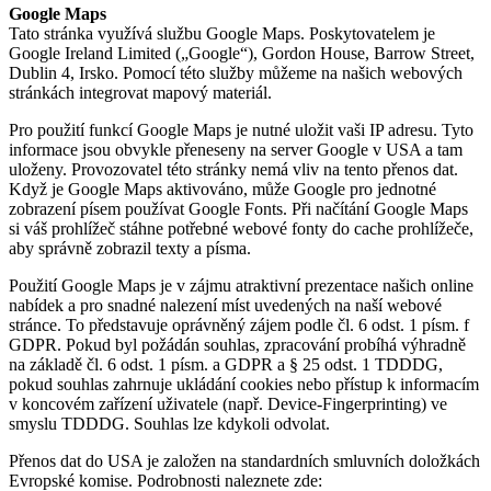
Google Maps
Tato stránka využívá službu Google Maps. Poskytovatelem je
Google Ireland Limited („Google“), Gordon House, Barrow Street,
Dublin 4, Irsko. Pomocí této služby můžeme na našich webových
stránkách integrovat mapový materiál.
Pro použití funkcí Google Maps je nutné uložit vaši IP adresu. Tyto
informace jsou obvykle přeneseny na server Google v USA a tam
uloženy. Provozovatel této stránky nemá vliv na tento přenos dat.
Když je Google Maps aktivováno, může Google pro jednotné
zobrazení písem používat Google Fonts. Při načítání Google Maps
si váš prohlížeč stáhne potřebné webové fonty do cache prohlížeče,
aby správně zobrazil texty a písma.
Použití Google Maps je v zájmu atraktivní prezentace našich online
nabídek a pro snadné nalezení míst uvedených na naší webové
stránce. To představuje oprávněný zájem podle čl. 6 odst. 1 písm. f
GDPR. Pokud byl požádán souhlas, zpracování probíhá výhradně
na základě čl. 6 odst. 1 písm. a GDPR a § 25 odst. 1 TDDDG,
pokud souhlas zahrnuje ukládání cookies nebo přístup k informacím
v koncovém zařízení uživatele (např. Device-Fingerprinting) ve
smyslu TDDDG. Souhlas lze kdykoli odvolat.
Přenos dat do USA je založen na standardních smluvních doložkách
Evropské komise. Podrobnosti naleznete zde: