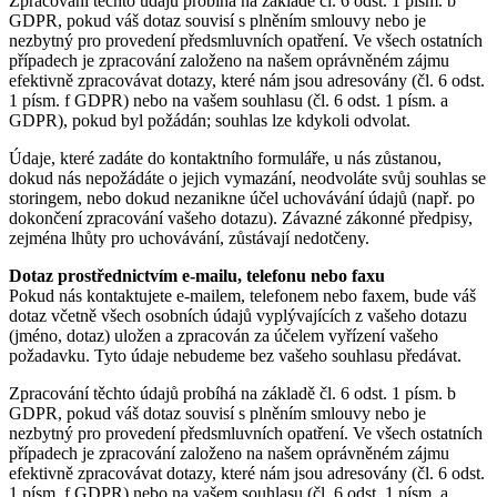
Zpracování těchto údajů probíhá na základě čl. 6 odst. 1 písm. b
GDPR, pokud váš dotaz souvisí s plněním smlouvy nebo je
nezbytný pro provedení předsmluvních opatření. Ve všech ostatních
případech je zpracování založeno na našem oprávněném zájmu
efektivně zpracovávat dotazy, které nám jsou adresovány (čl. 6 odst.
1 písm. f GDPR) nebo na vašem souhlasu (čl. 6 odst. 1 písm. a
GDPR), pokud byl požádán; souhlas lze kdykoli odvolat.
Údaje, které zadáte do kontaktního formuláře, u nás zůstanou,
dokud nás nepožádáte o jejich vymazání, neodvoláte svůj souhlas se
storingem, nebo dokud nezanikne účel uchovávání údajů (např. po
dokončení zpracování vašeho dotazu). Závazné zákonné předpisy,
zejména lhůty pro uchovávání, zůstávají nedotčeny.
Dotaz prostřednictvím e-mailu, telefonu nebo faxu
Pokud nás kontaktujete e-mailem, telefonem nebo faxem, bude váš
dotaz včetně všech osobních údajů vyplývajících z vašeho dotazu
(jméno, dotaz) uložen a zpracován za účelem vyřízení vašeho
požadavku. Tyto údaje nebudeme bez vašeho souhlasu předávat.
Zpracování těchto údajů probíhá na základě čl. 6 odst. 1 písm. b
GDPR, pokud váš dotaz souvisí s plněním smlouvy nebo je
nezbytný pro provedení předsmluvních opatření. Ve všech ostatních
případech je zpracování založeno na našem oprávněném zájmu
efektivně zpracovávat dotazy, které nám jsou adresovány (čl. 6 odst.
1 písm. f GDPR) nebo na vašem souhlasu (čl. 6 odst. 1 písm. a