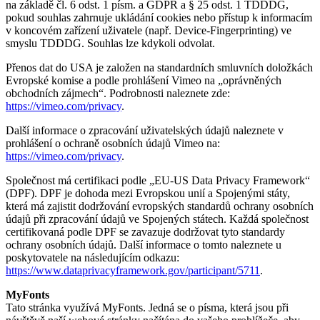
na základě čl. 6 odst. 1 písm. a GDPR a § 25 odst. 1 TDDDG,
pokud souhlas zahrnuje ukládání cookies nebo přístup k informacím
v koncovém zařízení uživatele (např. Device-Fingerprinting) ve
smyslu TDDDG. Souhlas lze kdykoli odvolat.
Přenos dat do USA je založen na standardních smluvních doložkách
Evropské komise a podle prohlášení Vimeo na „oprávněných
obchodních zájmech“. Podrobnosti naleznete zde:
https://vimeo.com/privacy
.
Další informace o zpracování uživatelských údajů naleznete v
prohlášení o ochraně osobních údajů Vimeo na:
https://vimeo.com/privacy
.
Společnost má certifikaci podle „EU-US Data Privacy Framework“
(DPF). DPF je dohoda mezi Evropskou unií a Spojenými státy,
která má zajistit dodržování evropských standardů ochrany osobních
údajů při zpracování údajů ve Spojených státech. Každá společnost
certifikovaná podle DPF se zavazuje dodržovat tyto standardy
ochrany osobních údajů. Další informace o tomto naleznete u
poskytovatele na následujícím odkazu:
https://www.dataprivacyframework.gov/participant/5711
.
MyFonts
Tato stránka využívá MyFonts. Jedná se o písma, která jsou při