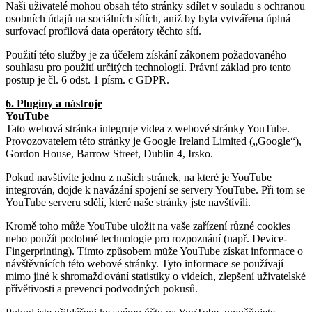
Naši uživatelé mohou obsah této stránky sdílet v souladu s ochranou
osobních údajů na sociálních sítích, aniž by byla vytvářena úplná
surfovací profilová data operátory těchto sítí.
Použití této služby je za účelem získání zákonem požadovaného
souhlasu pro použití určitých technologií. Právní základ pro tento
postup je čl. 6 odst. 1 písm. c GDPR.
6. Pluginy a nástroje
YouTube
Tato webová stránka integruje videa z webové stránky YouTube.
Provozovatelem této stránky je Google Ireland Limited („Google“),
Gordon House, Barrow Street, Dublin 4, Irsko.
Pokud navštívíte jednu z našich stránek, na které je YouTube
integrován, dojde k navázání spojení se servery YouTube. Při tom se
YouTube serveru sdělí, které naše stránky jste navštívili.
Kromě toho může YouTube uložit na vaše zařízení různé cookies
nebo použít podobné technologie pro rozpoznání (např. Device-
Fingerprinting). Tímto způsobem může YouTube získat informace o
návštěvnících této webové stránky. Tyto informace se používají
mimo jiné k shromažďování statistiky o videích, zlepšení uživatelské
přívětivosti a prevenci podvodných pokusů.