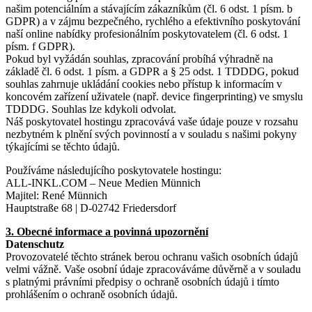
našim potenciálním a stávajícím zákazníkům (čl. 6 odst. 1 písm. b
GDPR) a v zájmu bezpečného, rychlého a efektivního poskytování
naší online nabídky profesionálním poskytovatelem (čl. 6 odst. 1
písm. f GDPR).
Pokud byl vyžádán souhlas, zpracování probíhá výhradně na
základě čl. 6 odst. 1 písm. a GDPR a § 25 odst. 1 TDDDG, pokud
souhlas zahrnuje ukládání cookies nebo přístup k informacím v
koncovém zařízení uživatele (např. device fingerprinting) ve smyslu
TDDDG. Souhlas lze kdykoli odvolat.
Náš poskytovatel hostingu zpracovává vaše údaje pouze v rozsahu
nezbytném k plnění svých povinností a v souladu s našimi pokyny
týkajícími se těchto údajů.
Používáme následujícího poskytovatele hostingu:
ALL-INKL.COM – Neue Medien Münnich
Majitel: René Münnich
Hauptstraße 68 | D-02742 Friedersdorf
3. Obecné informace a povinná upozornění
Datenschutz
Provozovatelé těchto stránek berou ochranu vašich osobních údajů
velmi vážně. Vaše osobní údaje zpracováváme důvěrně a v souladu
s platnými právními předpisy o ochraně osobních údajů i tímto
prohlášením o ochraně osobních údajů.