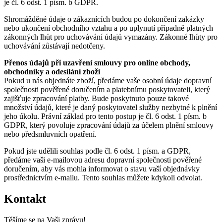
je čl. 6 odst. 1 písm. b GDPR.
Shromážděné údaje o zákaznících budou po dokončení zakázky
nebo ukončení obchodního vztahu a po uplynutí případně platných
zákonných lhůt pro uchovávání údajů vymazány. Zákonné lhůty pro
uchovávání zůstávají nedotčeny.
Přenos údajů při uzavření smlouvy pro online obchody,
obchodníky a odesílání zboží
Pokud u nás objednáte zboží, předáme vaše osobní údaje dopravní
společnosti pověřené doručením a platebnímu poskytovateli, který
zajišťuje zpracování platby. Bude poskytnuto pouze takové
množství údajů, které je daný poskytovatel služby nezbytné k plnění
jeho úkolu. Právní základ pro tento postup je čl. 6 odst. 1 písm. b
GDPR, který povoluje zpracování údajů za účelem plnění smlouvy
nebo předsmluvních opatření.
Pokud jste udělili souhlas podle čl. 6 odst. 1 písm. a GDPR,
předáme vaši e-mailovou adresu dopravní společnosti pověřené
doručením, aby vás mohla informovat o stavu vaší objednávky
prostřednictvím e-mailu. Tento souhlas můžete kdykoli odvolat.
Kontakt
Těšíme se na Vaši zprávu!