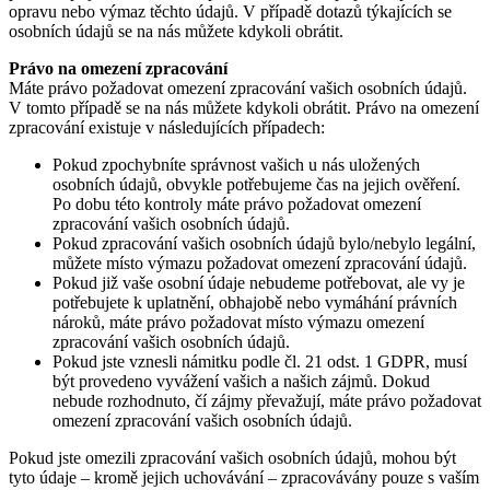
opravu nebo výmaz těchto údajů. V případě dotazů týkajících se
osobních údajů se na nás můžete kdykoli obrátit.
Právo na omezení zpracování
Máte právo požadovat omezení zpracování vašich osobních údajů.
V tomto případě se na nás můžete kdykoli obrátit. Právo na omezení
zpracování existuje v následujících případech:
Pokud zpochybníte správnost vašich u nás uložených
osobních údajů, obvykle potřebujeme čas na jejich ověření.
Po dobu této kontroly máte právo požadovat omezení
zpracování vašich osobních údajů.
Pokud zpracování vašich osobních údajů bylo/nebylo legální,
můžete místo výmazu požadovat omezení zpracování údajů.
Pokud již vaše osobní údaje nebudeme potřebovat, ale vy je
potřebujete k uplatnění, obhajobě nebo vymáhání právních
nároků, máte právo požadovat místo výmazu omezení
zpracování vašich osobních údajů.
Pokud jste vznesli námitku podle čl. 21 odst. 1 GDPR, musí
být provedeno vyvážení vašich a našich zájmů. Dokud
nebude rozhodnuto, čí zájmy převažují, máte právo požadovat
omezení zpracování vašich osobních údajů.
Pokud jste omezili zpracování vašich osobních údajů, mohou být
tyto údaje – kromě jejich uchovávání – zpracovávány pouze s vaším