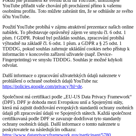
Pokud jste přihlášeni ke svému účtu na YouTube, umožňujete
YouTube přiřadit vaše chování při procházení přímo k vašemu
osobnímu profilu. Toto můžete zabránit tím, že se odhlásíte ze svého
účtu YouTube.
Použití YouTube probíhá v zájmu atraktivní prezentace našich online
nabídek. To představuje oprávněný zájem ve smyslu čl. 6 odst. 1
písm. f GDPR. Pokud byl požádán souhlas, zpracování probíhá
výhradně na základě čl. 6 odst. 1 písm. a GDPR a § 25 odst. 1
TDDDG, pokud souhlas zahrnuje ukládání cookies nebo přístup k
informacím v koncovém zařízení uživatele (např. Device-
Fingerprinting) ve smyslu TDDDG. Souhlas je možné kdykoli
odvolat.
Další informace o zpracování uživatelských údajů naleznete v
prohlášení o ochraně osobních údajů YouTube na:
https://policies.google.com/privacy?hl=de
.
Společnost má certifikaci podle „EU-US Data Privacy Framework“
(DPF). DPF je dohoda mezi Evropskou unií a Spojenými státy,
která má zajistit dodržování evropských standardů ochrany osobních
údajů při zpracování údajů ve Spojených státech. Každá společnost
certifikovaná podle DPF se zavazuje dodržovat tyto standardy
ochrany osobních údajů. Další informace o tomto naleznete u
poskytovatele na následujícím odkazu:
https://www.dataprivacyframework.gov/participant/5780
.