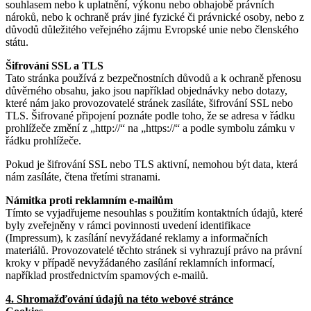
souhlasem nebo k uplatnění, výkonu nebo obhajobě právních
nároků, nebo k ochraně práv jiné fyzické či právnické osoby, nebo z
důvodů důležitého veřejného zájmu Evropské unie nebo členského
státu.
Šifrování SSL a TLS
Tato stránka používá z bezpečnostních důvodů a k ochraně přenosu
důvěrného obsahu, jako jsou například objednávky nebo dotazy,
které nám jako provozovatelé stránek zasíláte, šifrování SSL nebo
TLS. Šifrované připojení poznáte podle toho, že se adresa v řádku
prohlížeče změní z „http://“ na „https://“ a podle symbolu zámku v
řádku prohlížeče.
Pokud je šifrování SSL nebo TLS aktivní, nemohou být data, která
nám zasíláte, čtena třetími stranami.
Námitka proti reklamním e-mailům
Tímto se vyjadřujeme nesouhlas s použitím kontaktních údajů, které
byly zveřejněny v rámci povinnosti uvedení identifikace
(Impressum), k zasílání nevyžádané reklamy a informačních
materiálů. Provozovatelé těchto stránek si vyhrazují právo na právní
kroky v případě nevyžádaného zasílání reklamních informací,
například prostřednictvím spamových e-mailů.
4. Shromažďování údajů na této webové stránce