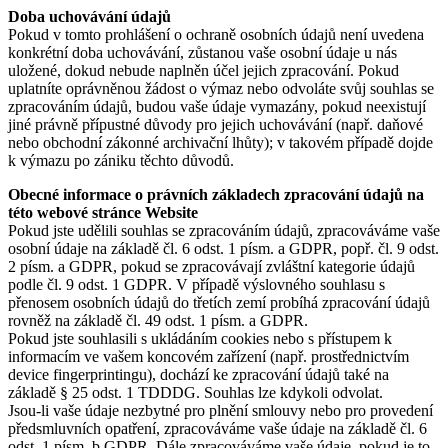
Doba uchovávání údajů
Pokud v tomto prohlášení o ochraně osobních údajů není uvedena
konkrétní doba uchovávání, zůstanou vaše osobní údaje u nás
uložené, dokud nebude naplněn účel jejich zpracování. Pokud
uplatníte oprávněnou žádost o výmaz nebo odvoláte svůj souhlas se
zpracováním údajů, budou vaše údaje vymazány, pokud neexistují
jiné právně přípustné důvody pro jejich uchovávání (např. daňové
nebo obchodní zákonné archivační lhůty); v takovém případě dojde
k výmazu po zániku těchto důvodů.
Obecné informace o právních základech zpracování údajů na
této webové stránce
Website
Pokud jste udělili souhlas se zpracováním údajů, zpracováváme vaše
osobní údaje na základě čl. 6 odst. 1 písm. a GDPR, popř. čl. 9 odst.
2 písm. a GDPR, pokud se zpracovávají zvláštní kategorie údajů
podle čl. 9 odst. 1 GDPR. V případě výslovného souhlasu s
přenosem osobních údajů do třetích zemí probíhá zpracování údajů
rovněž na základě čl. 49 odst. 1 písm. a GDPR.
Pokud jste souhlasili s ukládáním cookies nebo s přístupem k
informacím ve vašem koncovém zařízení (např. prostřednictvím
device fingerprintingu), dochází ke zpracování údajů také na
základě § 25 odst. 1 TDDDG. Souhlas lze kdykoli odvolat.
Jsou-li vaše údaje nezbytné pro plnění smlouvy nebo pro provedení
předsmluvních opatření, zpracováváme vaše údaje na základě čl. 6
odst. 1 písm. b GDPR. Dále zpracováváme vaše údaje, pokud je to