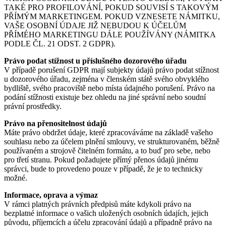
TAKÉ PRO PROFILOVÁNÍ, POKUD SOUVISÍ S TAKOVÝM
PŘÍMÝM MARKETINGEM. POKUD VZNESETE NÁMITKU,
VAŠE OSOBNÍ ÚDAJE JIŽ NEBUDOU K ÚČELŮM
PŘÍMÉHO MARKETINGU DÁLE POUŽÍVÁNY (NÁMITKA
PODLE ČL. 21 ODST. 2 GDPR).
Právo podat stížnost u příslušného dozorového úřadu
V případě porušení GDPR mají subjekty údajů právo podat stížnost
u dozorového úřadu, zejména v členském státě svého obvyklého
bydliště, svého pracoviště nebo místa údajného porušení. Právo na
podání stížnosti existuje bez ohledu na jiné správní nebo soudní
právní prostředky.
Právo na přenositelnost údajů
Máte právo obdržet údaje, které zpracováváme na základě vašeho
souhlasu nebo za účelem plnění smlouvy, ve strukturovaném, běžně
používaném a strojově čitelném formátu, a to buď pro sebe, nebo
pro třetí stranu. Pokud požadujete přímý přenos údajů jinému
správci, bude to provedeno pouze v případě, že je to technicky
možné.
Informace, oprava a výmaz
V rámci platných právních předpisů máte kdykoli právo na
bezplatné informace o vašich uložených osobních údajích, jejich
původu, příjemcích a účelu zpracování údajů a případně právo na