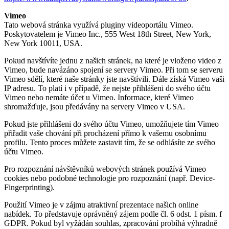
Vimeo
Tato webová stránka využívá pluginy videoportálu Vimeo.
Poskytovatelem je Vimeo Inc., 555 West 18th Street, New York,
New York 10011, USA.
Pokud navštívíte jednu z našich stránek, na které je vloženo video z
Vimeo, bude navázáno spojení se servery Vimeo. Při tom se serveru
Vimeo sdělí, které naše stránky jste navštívili. Dále získá Vimeo vaši
IP adresu. To platí i v případě, že nejste přihlášeni do svého účtu
Vimeo nebo nemáte účet u Vimeo. Informace, které Vimeo
shromažďuje, jsou předávány na servery Vimeo v USA.
Pokud jste přihlášeni do svého účtu Vimeo, umožňujete tím Vimeo
přiřadit vaše chování při procházení přímo k vašemu osobnímu
profilu. Tento proces můžete zastavit tím, že se odhlásíte ze svého
účtu Vimeo.
Pro rozpoznání návštěvníků webových stránek používá Vimeo
cookies nebo podobné technologie pro rozpoznání (např. Device-
Fingerprinting).
Použití Vimeo je v zájmu atraktivní prezentace našich online
nabídek. To představuje oprávněný zájem podle čl. 6 odst. 1 písm. f
GDPR. Pokud byl vyžádán souhlas, zpracování probíhá výhradně