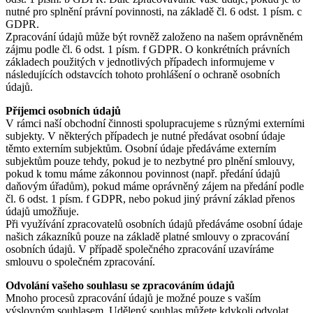
nutné pro splnění právní povinnosti, na základě čl. 6 odst. 1 písm. c
GDPR.
Zpracování údajů může být rovněž založeno na našem oprávněném
zájmu podle čl. 6 odst. 1 písm. f GDPR. O konkrétních právních
základech použitých v jednotlivých případech informujeme v
následujících odstavcích tohoto prohlášení o ochraně osobních
údajů.
Příjemci osobních údajů
V rámci naší obchodní činnosti spolupracujeme s různými externími
subjekty. V některých případech je nutné předávat osobní údaje
těmto externím subjektům. Osobní údaje předáváme externím
subjektům pouze tehdy, pokud je to nezbytné pro plnění smlouvy,
pokud k tomu máme zákonnou povinnost (např. předání údajů
daňovým úřadům), pokud máme oprávněný zájem na předání podle
čl. 6 odst. 1 písm. f GDPR, nebo pokud jiný právní základ přenos
údajů umožňuje.
Při využívání zpracovatelů osobních údajů předáváme osobní údaje
našich zákazníků pouze na základě platné smlouvy o zpracování
osobních údajů. V případě společného zpracování uzavíráme
smlouvu o společném zpracování.
Odvolání vašeho souhlasu se zpracováním údajů
Mnoho procesů zpracování údajů je možné pouze s vaším
výslovným souhlasem. Udělený souhlas můžete kdykoli odvolat.